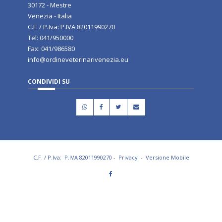
30172 - Mestre
Venezia - Italia
C.F. / P.Iva: P.IVA 82011990270
Tel: 041/950000
Fax: 041/986580
info@ordineveterinarivenezia.eu
CONDIVIDI SU
C.F. / P.Iva: P.IVA 82011990270
-
Privacy
-
Versione Mobile